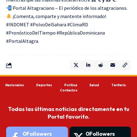
Portal Altagraciano – El periódico de los altagracianos.
¡Comenta, comparte y mantente informado!
#INDOMET #PolvoDelSahara #ClimaRD
#PronósticoDelTiempo #RepúblicaDominicana
#PortalAltagra
Nacionales
Deportes
Política
Salud
Tarifario
Contactos
Todas las últimas noticias directamente en tu
Portal favorito.
0
Followers
0
Followers