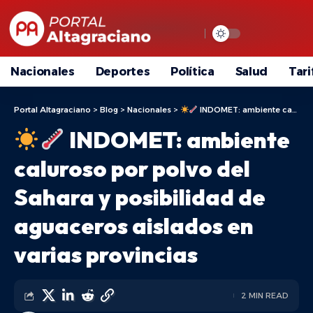
Nacionales
Deportes
Política
Salud
Tari
Portal Altagraciano
>
Blog
>
Nacionales
>
INDOMET: ambiente caluroso por polvo del Sahara y posibilidad de aguaceros aislados en varias provincias
INDOMET: ambiente
caluroso por polvo del
Sahara y posibilidad de
aguaceros aislados en
varias provincias
2 MIN READ