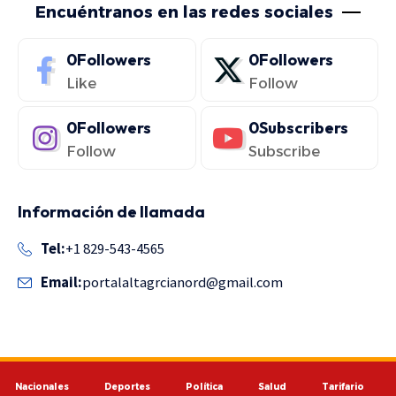
Encuéntranos en las redes sociales
0
Followers
0
Followers
Like
Follow
0
Followers
0
Subscribers
Follow
Subscribe
Información de llamada
Tel:
+1 829-543-4565
Email:
portalaltagrcianord@gmail.com
Nacionales
Deportes
Política
Salud
Tarifario