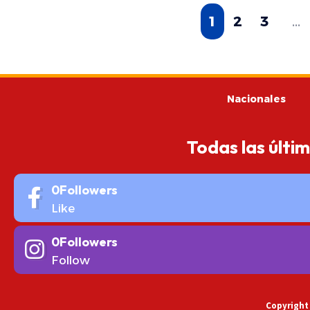
1
2
3
…
Nacionales
Todas las últi
0
Followers
Like
0
Followers
Follow
Copyright