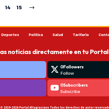
14
15
Deportes
Política
Salud
Tarifario
Cont
mas noticias directamente en tu Portal
0
Followers
Follow
0
Subscribers
Subscribe
 © 2019-2026 Portal Altagraciano Todos los derechos de autor reservad