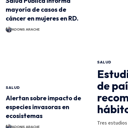
Salud Pública informa
mayoría de casos de
cáncer en mujeres en RD.
ADONIS ARACHE
SALUD
Estud
de paí
SALUD
recom
Alertan sobre impacto de
hábito
especies invasoras en
ecosistemas
Tres estudios
ADONIS ARACHE