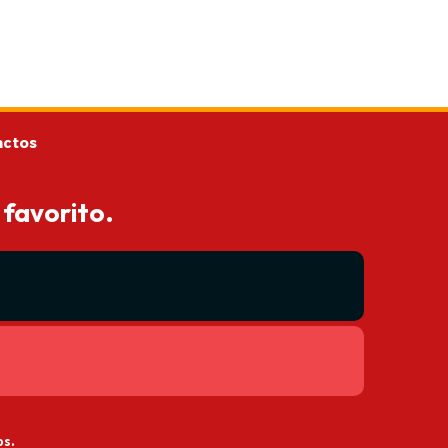
actos
 favorito.
os.