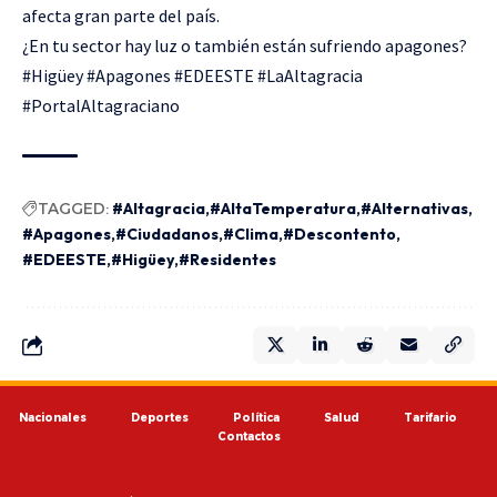
afecta gran parte del país.
¿En tu sector hay luz o también están sufriendo apagones?
#Higüey #Apagones #EDEESTE #LaAltagracia
#PortalAltagraciano
TAGGED:
#Altagracia
#AltaTemperatura
#Alternativas
#Apagones
#Ciudadanos
#Clima
#Descontento
#EDEESTE
#Higüey
#Residentes
Nacionales
Deportes
Política
Salud
Tarifario
Contactos