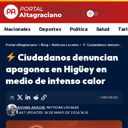
Nacionales
Deportes
Política
Salud
Tari
Portal Altagraciano
>
Blog
>
Noticias Locales
>
Ciudadanos denuncian apagones en Higüey en medio de intenso calor
Ciudadanos denuncian
apagones en Higüey en
medio de intenso calor
1 MIN READ
ADONIS ARACHE
NOTICIAS LOCALES
LAST UPDATED: 16 DE MAYO DE 2026 16:10