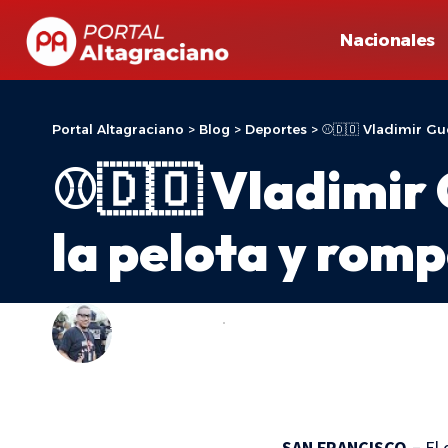
Nacionales
Portal Altagraciano
>
Blog
>
Deportes
>
⚾🇩🇴 Vladimir Gu
⚾🇩🇴 Vladimir 
la pelota y romp
ADONIS ARACHE
DEPORTES
LAST UPDATED: 8 DE JULIO DE 2026 20:34
SAN FRANCISCO.–
El 