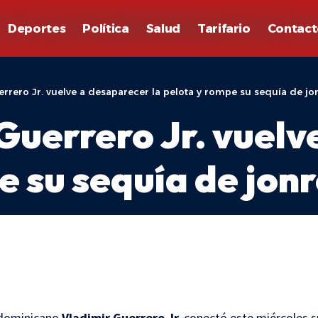
Deportes
Política
Salud
Tarifario
Contact
errero Jr. vuelve a desaparecer la pelota y rompe su sequía de j
Guerrero Jr. vuelv
e su sequía de jon
dominicano
Vladimir Guerrero Jr.
conectó este miércoles 