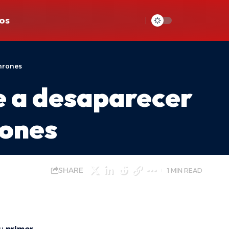
os
onrones
e a desaparecer
rones
SHARE
1 MIN READ
su
primer