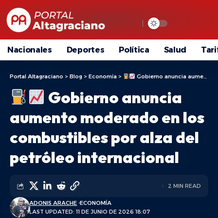
Nacionales
Deportes
Política
Salud
Tari
Portal Altagraciano
>
Blog
>
Economía
>
Gobierno anuncia aumento moderado en los combustibles por alza del petróleo internacional
Gobierno anuncia
aumento moderado en los
combustibles por alza del
petróleo internacional
2 MIN READ
ADONIS ARACHE
ECONOMÍA
LAST UPDATED: 11 DE JUNIO DE 2026 18:07