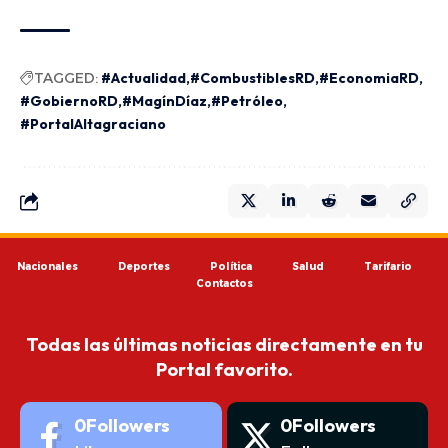
TAGGED:
#Actualidad
#CombustiblesRD
#EconomiaRD
#GobiernoRD
#MagínDíaz
#Petróleo
#PortalAltagraciano
Nacionales
Deportes
Política
Salud
Tarifario
Contactos
Todas las últimas noticias directamente en tu
Portal favorito.
0
Followers
0
Followers