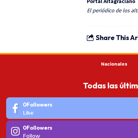
Portal Altagraciano
El periódico de los al
Share This Ar
Nacionales
Todas las últi
0
Followers
Like
0
Followers
Follow