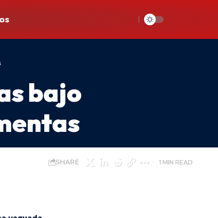
os
s
ias bajo
rmentas
SHARE
1 MIN READ
una vaguada