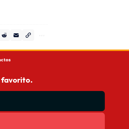
actos
 favorito.