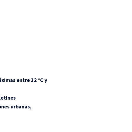
ximas entre 32 °C y
letines
ones urbanas,