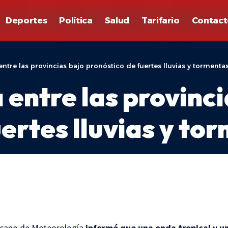
Deportes
Política
Salud
Tarifario
Contact
 entre las provincias bajo pronóstico de fuertes lluvias y tormenta
a entre las provinc
ertes lluvias y to
icano de Meteorología
informó que una onda tropical y 