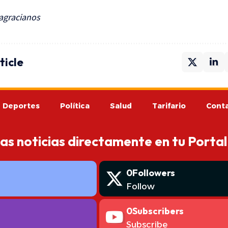
tagracianos
ticle
Deportes
Política
Salud
Tarifario
Cont
mas noticias directamente en tu Portal
0
Followers
Follow
0
Subscribers
Subscribe