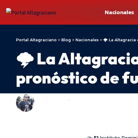
Nacionales
Portal Altagraciano
>
Blog
>
Nacionales
>
🌩️ La Altagracia
🌩️ La Altagraci
pronóstico de fu
ADONIS ARACHE
NACIONALES
LAST UPDATED: 8 DE JULIO DE 2026 08:31
⛈️
El
Instituto Domin