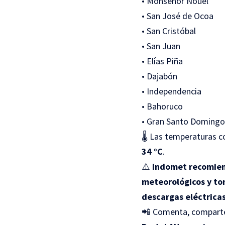
• Monseñor Nouel
• San José de Ocoa
• San Cristóbal
• San Juan
• Elías Piña
• Dajabón
• Independencia
• Bahoruco
• Gran Santo Domingo
🌡️ Las temperaturas 
34 °C
.
⚠️
Indomet recomiend
meteorológicos y to
descargas eléctricas
📲 Comenta, comparte