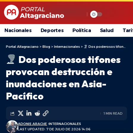
Nacionales
Deportes
Política
Salud
Tari
Portal Altagraciano
>
Blog
>
Internacionales
>
Dos poderosos tifones provocan destrucción e inundaciones en Asia-Pacífico
Dos poderosos tifones
provocan destrucción e
inundaciones en Asia-
Pacífico
1 MIN READ
ADONIS ARACHE
INTERNACIONALES
LAST UPDATED: 7 DE JULIO DE 2026 14:06