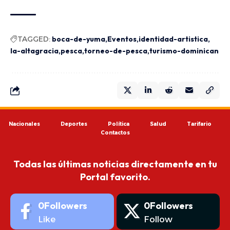
TAGGED:
boca-de-yuma
Eventos
identidad-artistica
la-altagracia
pesca
torneo-de-pesca
turismo-dominican
Nacionales
Deportes
Política
Salud
Tarifario
Contactos
Todas las últimas noticias directamente en tu
Portal favorito.
0
Followers
0
Followers
Like
Follow