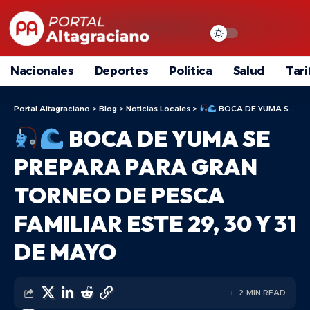
Nacionales
Deportes
Política
Salud
Tari
Portal Altagraciano
>
Blog
>
Noticias Locales
>
BOCA DE YUMA SE PREPARA PARA GRAN TORNEO DE PESCA FAMILIAR ESTE 29, 30 Y 31 DE MAYO
BOCA DE YUMA SE
PREPARA PARA GRAN
TORNEO DE PESCA
FAMILIAR ESTE 29, 30 Y 31
DE MAYO
2 MIN READ