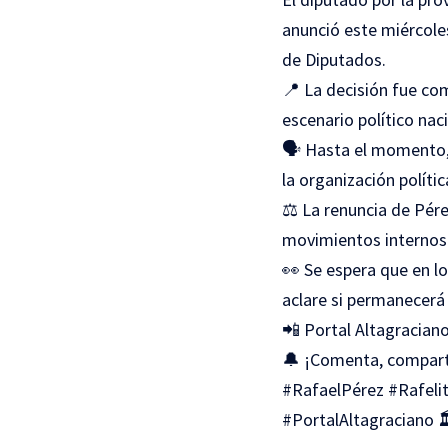
anunció este miércole
de Diputados.
📍 La decisión fue co
escenario político naci
🗣️ Hasta el momento, 
la organización políti
⚖️ La renuncia de Pé
movimientos internos 
👀 Se espera que en l
aclare si permanecerá 
📲 Portal Altagraciano
🔔 ¡Comenta, compar
#RafaelPérez #Rafeli
#PortalAltagraciano 