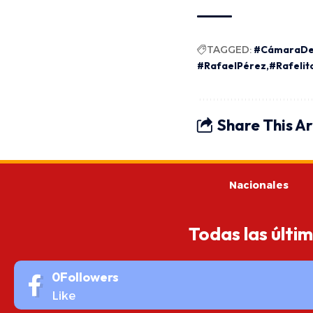
TAGGED:
#CámaraDe
#RafaelPérez
#Rafelit
Share This Ar
Nacionales
Todas las últi
0
Followers
Like