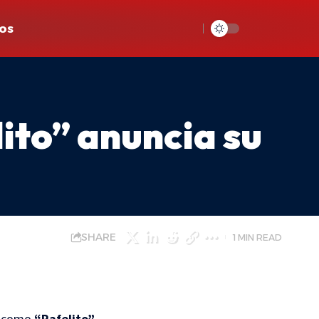
os
ito” anuncia su
SHARE
1 MIN READ
e como
“Rafelito”
,