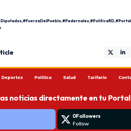
Diputados
#FuerzaDelPueblo
#Pedernales
#PolíticaRD
#Porta
o
ticle
Deportes
Política
Salud
Tarifario
Cont
mas noticias directamente en tu Portal
0
Followers
Follow