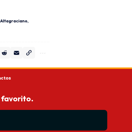
lAltagraciano
actos
 favorito.