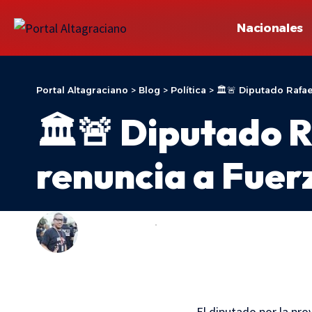
Nacionales
Portal Altagraciano
>
Blog
>
Política
>
🏛️🚨 Diputado Rafa
🏛️🚨 Diputado R
renuncia a Fuer
ADONIS ARACHE
POLÍTICA
LAST UPDATED: 10 DE JUNIO DE 2026 15:29
El diputado por la pro