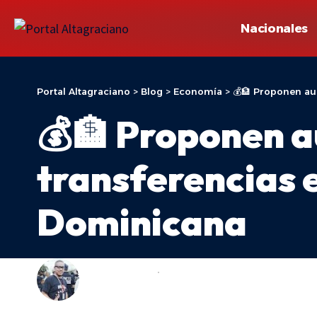
Nacionales
Portal Altagraciano
>
Blog
>
Economía
>
💰🏦 Proponen au
💰🏦 Proponen 
transferencias 
Dominicana
ADONIS ARACHE
ECONOMÍA
LAST UPDATED: 11 DE JUNIO DE 2026 14:46