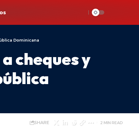
os
pública Dominicana
 a cheques y
pública
SHARE
2 MIN READ