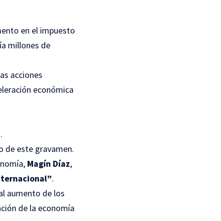
ento en el impuesto
ía millones de
las acciones
celeración económica
0
.
o de este gravamen.
conomía,
Magín Díaz
,
nternacional”
.
al aumento de los
ración de la economía