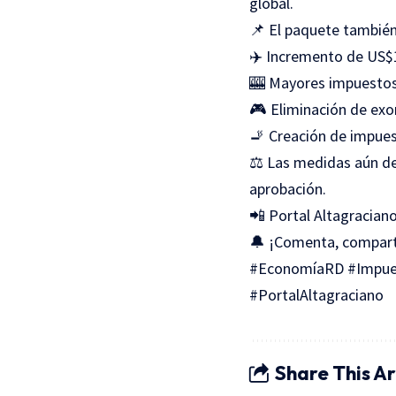
global.
📌 El paquete también
✈️ Incremento de US$1
🎰 Mayores impuestos 
🎮 Eliminación de exo
🚬 Creación de impuest
⚖️ Las medidas aún de
aprobación.
📲 Portal Altagraciano
🔔 ¡Comenta, comparte
#EconomíaRD #Impues
#PortalAltagraciano
Share This Ar