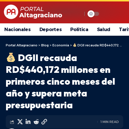
Nacionales
Deportes
Política
Salud
Tari
Portal Altagraciano
>
Blog
>
Economía
>
DGII recauda RD$440,172 millones en primeros cinco meses del año y supera meta presupuestaria
DGII recauda
RD$440,172 millones en
primeros cinco meses del
año y supera meta
presupuestaria
1 MIN READ