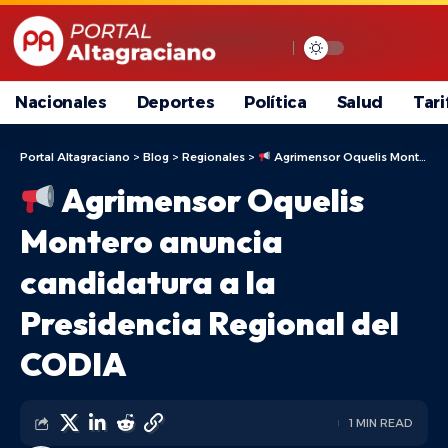
Nacionales
Deportes
Política
Salud
Tari
Portal Altagraciano
>
Blog
>
Regionales
>
Agrimensor Oquelis Montero anuncia candidatura a la Presidencia Regional del CODIA
Agrimensor Oquelis
Montero anuncia
candidatura a la
Presidencia Regional del
CODIA
1 MIN READ