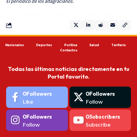
El periódico de los altagracianos.
Nacionales
Deportes
Política
Salud
Tarifario
Contactos
Todas las últimas noticias directamente en tu
Portal favorito.
0
Followers
0
Followers
Like
Follow
0
Followers
0
Subscribers
Follow
Subscribe