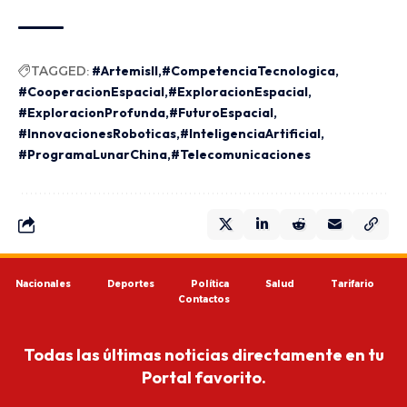
TAGGED:
#ArtemisII
#CompetenciaTecnologica
#CooperacionEspacial
#ExploracionEspacial
#ExploracionProfunda
#FuturoEspacial
#InnovacionesRoboticas
#InteligenciaArtificial
#ProgramaLunarChina
#Telecomunicaciones
Nacionales
Deportes
Política
Salud
Tarifario
Contactos
Todas las últimas noticias directamente en tu
Portal favorito.