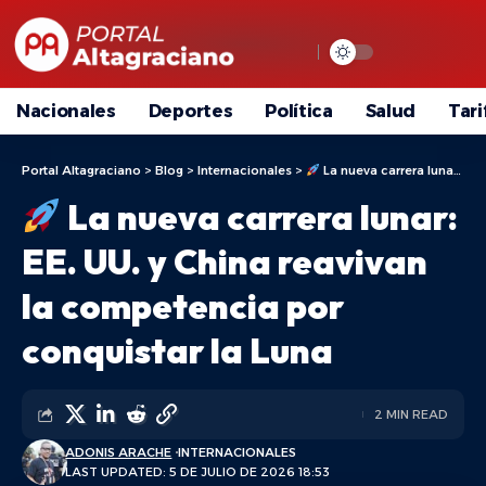
Nacionales
Deportes
Política
Salud
Tari
Portal Altagraciano
>
Blog
>
Internacionales
>
La nueva carrera lunar: EE. UU. y China reavivan la competencia por conquistar la Luna
La nueva carrera lunar:
EE. UU. y China reavivan
la competencia por
conquistar la Luna
2 MIN READ
ADONIS ARACHE
INTERNACIONALES
LAST UPDATED: 5 DE JULIO DE 2026 18:53