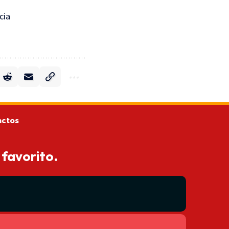
cia
actos
 favorito.