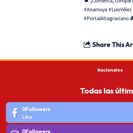
🔔 ¡Comenta, compar
#Anamuya #LuisVélez 
#PortalAltagraciano 
Share This Ar
Nacionales
Todas las últi
0
Followers
Like
0
Followers