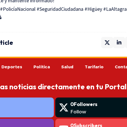
te y mantente informado!
#PolicíaNacional #SeguridadCiudadana #Higüey #LaAltagra

ticle
Deportes
Política
Salud
Tarifario
Cont
mas noticias directamente en tu Portal
0
Followers
Follow
0
Subscribers