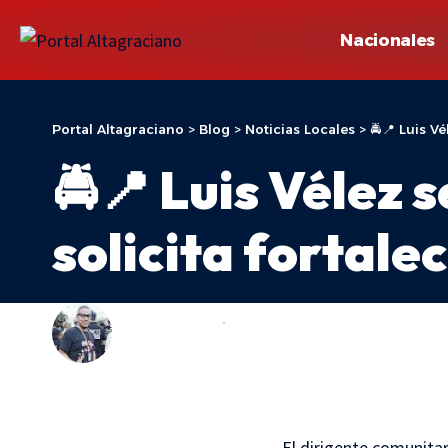
Nacionales
Portal Altagraciano
>
Blog
>
Noticias Locales
>
🚔📍 Luis V
🚔📍 Luis Vélez
solicita fortale
ADONIS ARACHE
NOTICIAS LOCALES
LAST UPDATED: 10 DE JUNIO DE 2026 13:36
El dirigente comunita