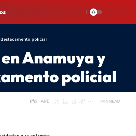
os
l destacamento policial
s en Anamuya y
camento policial
SHARE
1 MIN READ
cesidades que enfrenta