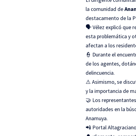
la comunidad de
Ana
destacamento de la Po
🗣️ Vélez explicó que 
esta problemática y o
afectan a los resident
👮 Durante el encuentr
de los agentes, dotán
delincuencia.
⚠️ Asimismo, se discu
y la importancia de ma
🤝 Los representantes
autoridades en la búsq
Anamuya.
📲 Portal Altagraciano