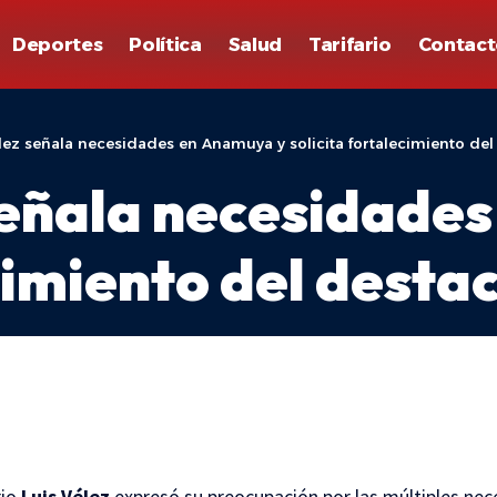
Deportes
Política
Salud
Tarifario
Contact
élez señala necesidades en Anamuya y solicita fortalecimiento de
 señala necesidade
cimiento del desta
rio
Luis Vélez
expresó su preocupación por las múltiples ne