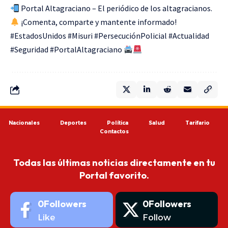
Portal Altagraciano – El periódico de los altagracianos.
¡Comenta, comparte y mantente informado!
#EstadosUnidos #Misuri #PersecuciónPolicial #Actualidad
#Seguridad #PortalAltagraciano
Nacionales
Deportes
Política
Salud
Tarifario
Contactos
Todas las últimas noticias directamente en tu
Portal favorito.
0
Followers
0
Followers
Like
Follow