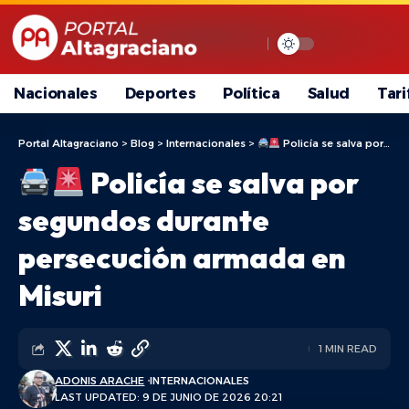
Nacionales
Deportes
Política
Salud
Tari
Portal Altagraciano
>
Blog
>
Internacionales
>
Policía se salva por segundos durante persecución armada en Misuri
Policía se salva por
segundos durante
persecución armada en
Misuri
1 MIN READ
ADONIS ARACHE
INTERNACIONALES
LAST UPDATED: 9 DE JUNIO DE 2026 20:21