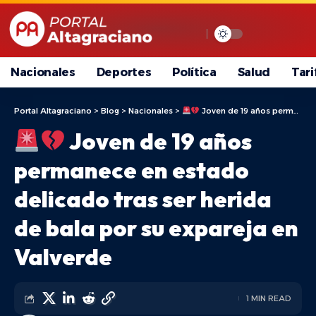
Nacionales
Deportes
Política
Salud
Tari
Portal Altagraciano
>
Blog
>
Nacionales
>
Joven de 19 años permanece en estado delicado tras ser herida de bala por su expareja en Valverde
Joven de 19 años
permanece en estado
delicado tras ser herida
de bala por su expareja en
Valverde
1 MIN READ