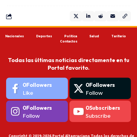
Nacionales
Deportes
Política
Salud
Tarifario
Contactos
Todas las últimas noticias directamente en tu
Portal favorito.
0
Followers
0
Followers
Like
Follow
0
Followers
0
Subscribers
Follow
Subscribe
Copyright © 2019-2026 Portal Altagraciano Todos los derechos de