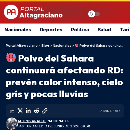
Nacionales
Deportes
Política
Salud
Tari
Portal Altagraciano
>
Blog
>
Nacionales
>
Polvo del Sahara continuará afectando RD: prevén calor intenso, cielo gris y pocas lluvias
Polvo del Sahara
continuará afectando RD:
prevén calor intenso, cielo
gris y pocas lluvias
2 MIN READ
ADONIS ARACHE
NACIONALES
LAST UPDATED: 3 DE JUNIO DE 2026 09:38