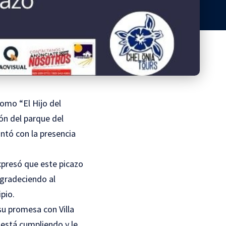
como “El Hijo del
ón del parque del
ontó con la presencia
expresó que este picazo
agradeciendo al
pio.
su promesa con Villa
 está cumpliendo y le