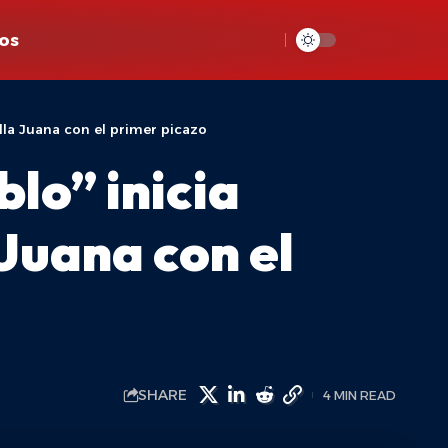
os
lla Juana con el primer picazo
lo” inicia
Juana con el
SHARE
4 MIN READ