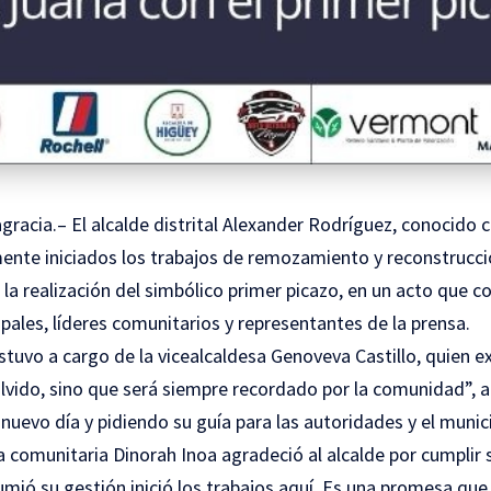
gracia.– El alcalde distrital Alexander Rodríguez, conocido 
ente iniciados los trabajos de remozamiento y reconstrucci
n la realización del simbólico primer picazo, en un acto que c
ales, líderes comunitarios y representantes de la prensa.
stuvo a cargo de la vicealcaldesa Genoveva Castillo, quien 
olvido, sino que será siempre recordado por la comunidad”, 
uevo día y pidiendo su guía para las autoridades y el munici
la comunitaria Dinorah Inoa agradeció al alcalde por cumplir 
mió su gestión inició los trabajos aquí. Es una promesa que