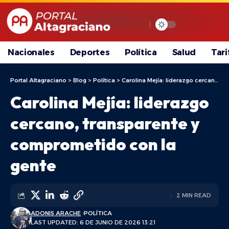
Nacionales
Deportes
Política
Salud
Tari
Portal Altagraciano
>
Blog
>
Política
>
Carolina Mejía: liderazgo cercano, transparente y comprometido con la gente
Carolina Mejía: liderazgo
cercano, transparente y
comprometido con la
gente
2 MIN READ
ADONIS ARACHE
POLÍTICA
LAST UPDATED: 6 DE JUNIO DE 2026 13:21