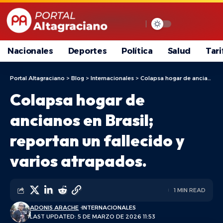
Nacionales
Deportes
Política
Salud
Tari
Portal Altagraciano
>
Blog
>
Internacionales
>
Colapsa hogar de ancianos en Brasil; reportan un fallecido y varios atrapados.
Colapsa hogar de
ancianos en Brasil;
reportan un fallecido y
varios atrapados.
1 MIN READ
ADONIS ARACHE
INTERNACIONALES
LAST UPDATED: 5 DE MARZO DE 2026 11:53