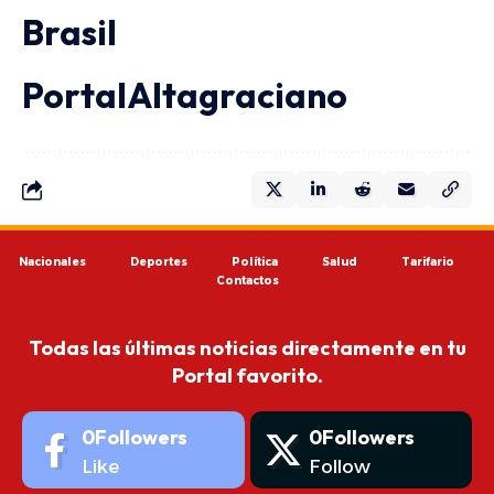
Brasil
PortalAltagraciano
Nacionales
Deportes
Política
Salud
Tarifario
Contactos
Todas las últimas noticias directamente en tu
Portal favorito.
0
Followers
0
Followers
Like
Follow