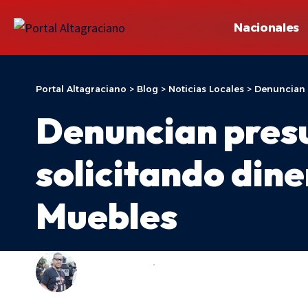
Nacionales
Portal Altagraciano
>
Blog
>
Noticias Locales
>
Denuncian 
Denuncian presu
solicitando din
Muebles
ADONIS ARACHE
NOTICIAS LOCALES
LAST UPDATED: 18 DE MARZO DE 2026 17:24