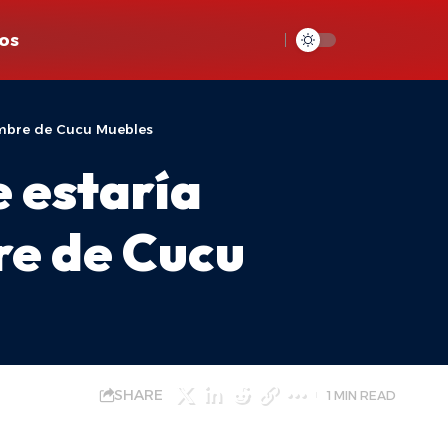
os
ombre de Cucu Muebles
 estaría
re de Cucu
SHARE
1 MIN READ