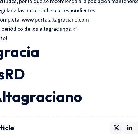
icitudes, por lo que se recomienda a la población mantenerse
regular a las autoridades correspondientes.
completa: www.portalaltagraciano.com
l periódico de los altagracianos. ✅
nte!
gracia
asRD
Altagraciano
ticle