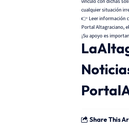
vínculo con dichas sol
cualquier situación ir
👉 Leer información 
Portal Altagraciano, e
¡Su apoyo es importa
LaAlta
Notici
Portal
Share This Ar