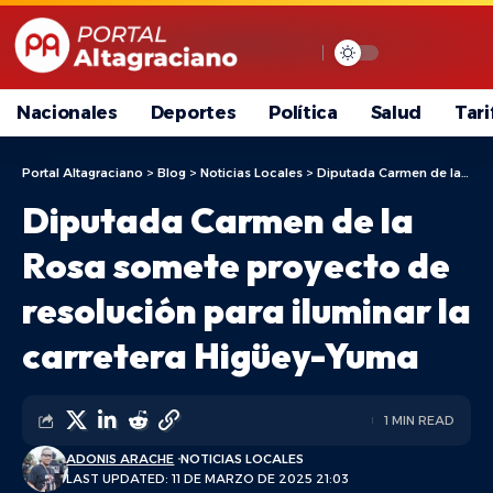
Nacionales
Deportes
Política
Salud
Tari
Portal Altagraciano
>
Blog
>
Noticias Locales
>
Diputada Carmen de la Rosa somete proyecto de resolución para iluminar la carretera Higüey-Yuma
Diputada Carmen de la
Rosa somete proyecto de
resolución para iluminar la
carretera Higüey-Yuma
1 MIN READ
ADONIS ARACHE
NOTICIAS LOCALES
LAST UPDATED: 11 DE MARZO DE 2025 21:03