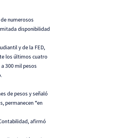
da de numerosos
imitada disponibilidad
diantil y de la FED,
te los últimos cuatro
 a 300 mil pesos
.
nes de pesos y señaló
os, permanecen “en
Contabilidad, afirmó