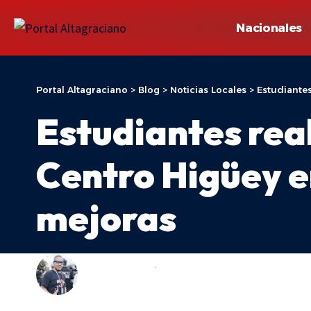
Nacionales
Portal Altagraciano
>
Blog
>
Noticias Locales
>
Estudiantes
Estudiantes rea
Centro Higüey e
mejoras
ADONIS ARACHE
NOTICIAS LOCALES
LAST UPDATED: 25 DE FEBRERO DE 2026 20:50