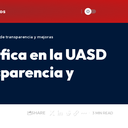
os
 de transparencia y mejoras
ífica en la UASD
sparencia y
SHARE
3 MIN READ