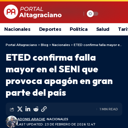
Nacionales
Deportes
Política
Salud
Tari
Portal Altagraciano
>
Blog
>
Nacionales
>
ETED confirma falla mayor en el SENI que provoca apagón en gran parte del país
ETED confirma falla
mayor en el SENI que
provoca apagón en gran
parte del país
1 MIN READ
ADONIS ARACHE
NACIONALES
LAST UPDATED: 23 DE FEBRERO DE 2026 12:47