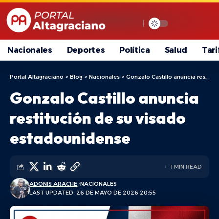
Nacionales
Deportes
Política
Salud
Tari
Portal Altagraciano
>
Blog
>
Nacionales
>
Gonzalo Castillo anuncia restitución de su visado estadounidense
Gonzalo Castillo anuncia
restitución de su visado
estadounidense
1 MIN READ
ADONIS ARACHE
NACIONALES
LAST UPDATED: 26 DE MAYO DE 2026 20:55