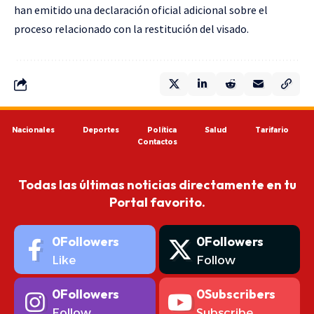
han emitido una declaración oficial adicional sobre el
proceso relacionado con la restitución del visado.
Nacionales
Deportes
Política
Salud
Tarifario
Contactos
Todas las últimas noticias directamente en tu
Portal favorito.
0
Followers
0
Followers
Like
Follow
0
Followers
0
Subscribers
Follow
Subscribe