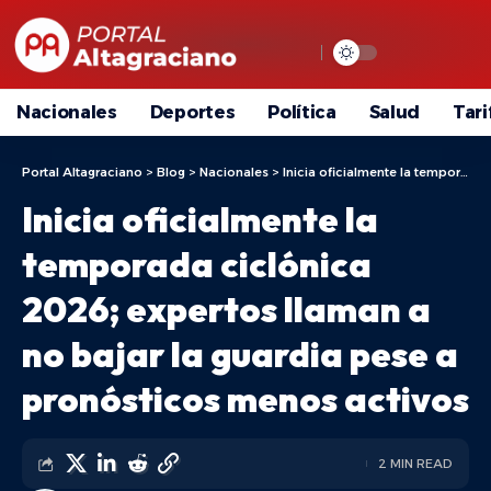
Nacionales
Deportes
Política
Salud
Tari
Portal Altagraciano
>
Blog
>
Nacionales
>
Inicia oficialmente la temporada ciclónica 2026; expertos llaman a no bajar la guardia pese a pronósticos menos activos
Inicia oficialmente la
temporada ciclónica
2026; expertos llaman a
no bajar la guardia pese a
pronósticos menos activos
2 MIN READ