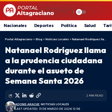
Nacionales
Deportes
Política
Salud
Tari
Portal Altagraciano
>
Blog
>
Noticias Locales
>
Natanael Rodríguez llama a la prudencia ciudadana durante el asueto de Semana Santa 2026
Natanael Rodríguez llama
a la prudencia ciudadana
durante el asueto de
Semana Santa 2026
2 MIN READ
ADONIS ARACHE
NOTICIAS LOCALES
LAST UPDATED: 31 DE MARZO DE 2026 12:56