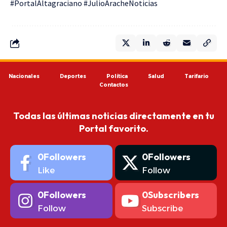
#PortalAltagraciano #JulioAracheNoticias
Nacionales
Deportes
Política
Salud
Tarifario
Contactos
Todas las últimas noticias directamente en tu
Portal favorito.
0
Followers
0
Followers
Like
Follow
0
Followers
0
Subscribers
Follow
Subscribe