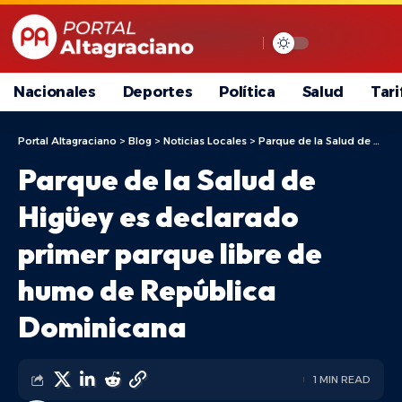
Nacionales
Deportes
Política
Salud
Tari
Portal Altagraciano
>
Blog
>
Noticias Locales
>
Parque de la Salud de Higüey es declarado primer parque libre de humo de República Dominicana
Parque de la Salud de
Higüey es declarado
primer parque libre de
humo de República
Dominicana
1 MIN READ