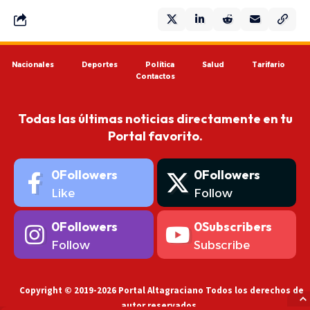
Nacionales
Deportes
Política
Salud
Tarifario
Contactos
Todas las últimas noticias directamente en tu
Portal favorito.
0
Followers
0
Followers
Like
Follow
0
Followers
0
Subscribers
Follow
Subscribe
Copyright © 2019-2026 Portal Altagraciano Todos los derechos de
autor reservados.