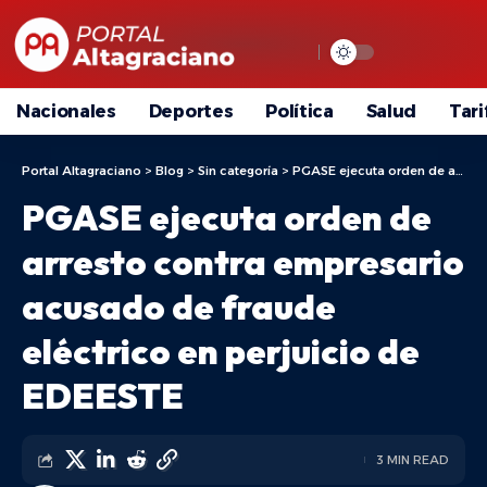
Nacionales
Deportes
Política
Salud
Tari
Portal Altagraciano
>
Blog
>
Sin categoría
>
PGASE ejecuta orden de arresto contra empresario acusado de fraude eléctrico en perjuicio de EDEESTE
PGASE ejecuta orden de
arresto contra empresario
acusado de fraude
eléctrico en perjuicio de
EDEESTE
3 MIN READ