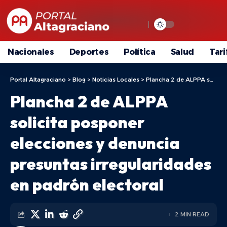
Nacionales
Deportes
Política
Salud
Tari
Portal Altagraciano
>
Blog
>
Noticias Locales
>
Plancha 2 de ALPPA solicita posponer elecciones y denuncia presuntas irregularidades en padrón electoral
Plancha 2 de ALPPA
solicita posponer
elecciones y denuncia
presuntas irregularidades
en padrón electoral
2 MIN READ