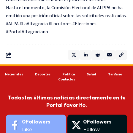
Hasta el momento, la Comisión Electoral de ALPPA no ha
emitido una posición oficial sobre las solicitudes realizadas.
#ALPA #LaAltagracia #Locutores #Elecciones
#PortalAltagraciano
Nacionales
Deportes
Política
Salud
Tarifario
Contactos
Todas las últimas noticias directamente en tu
Portal favorito.
0
Followers
0
Followers
Like
Follow