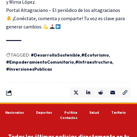
y Mirna López.
Portal Altagraciano – El periódico de los altagracianos
¡Conéctate, comenta y comparte! Tu voz es clave para
generar cambios.
TAGGED:
#DesarrolloSostenible
#Ecoturismo
#EmpoderamientoComunitario
#Infraestructura
#InversionesPublicas
Nacionales
Deportes
Política
Salud
Tarifario
Contactos
Todas las últimas noticias directamente en tu