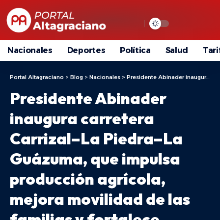
Nacionales
Deportes
Política
Salud
Tari
Portal Altagraciano
>
Blog
>
Nacionales
>
Presidente Abinader inaugura carretera Carrizal–La Piedra–La Guázuma, que impulsa producción agrícola, mejora movilidad de las familias y fortalece potencial ecoturístico de la sierra de Santiago
Presidente Abinader
inaugura carretera
Carrizal–La Piedra–La
Guázuma, que impulsa
producción agrícola,
mejora movilidad de las
familias y fortalece