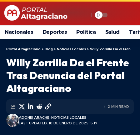
Nacionales
Deportes
Política
Salud
Tari
Portal Altagraciano
>
Blog
>
Noticias Locales
>
Willy Zorrilla Da el Frente Tras Denuncia del Portal Altagraciano
Willy Zorrilla Da el Frente
Tras Denuncia del Portal
Altagraciano
2 MIN READ
ADONIS ARACHE
NOTICIAS LOCALES
LAST UPDATED: 10 DE ENERO DE 2025 15:17