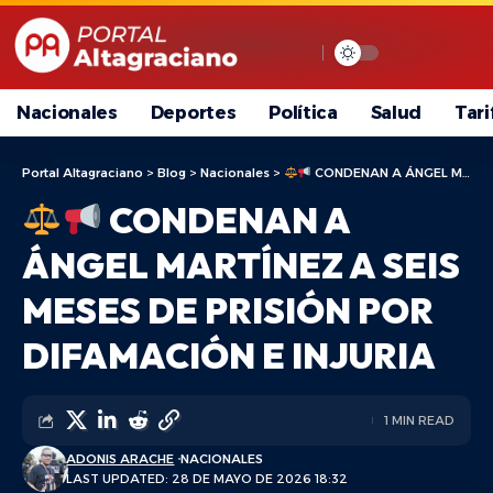
Nacionales
Deportes
Política
Salud
Tari
Portal Altagraciano
>
Blog
>
Nacionales
>
CONDENAN A ÁNGEL MARTÍNEZ A SEIS MESES DE PRISIÓN POR DIFAMACIÓN E INJURIA
CONDENAN A
ÁNGEL MARTÍNEZ A SEIS
MESES DE PRISIÓN POR
DIFAMACIÓN E INJURIA
1 MIN READ
ADONIS ARACHE
NACIONALES
LAST UPDATED: 28 DE MAYO DE 2026 18:32