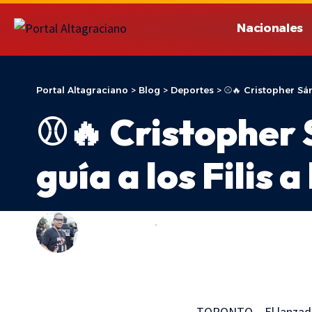
Nacionales
Portal Altagraciano
>
Blog
>
Deportes
>
⚾🔥 Cristopher Sán
⚾🔥 Cristopher 
guía a los Filis 
ADONIS ARACHE
DEPORTES
LAST UPDATED: 9 DE JUNIO DE 2026 12:44
TORONTO.– El lanzador