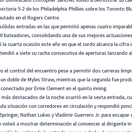
 victoria 5-2 de los Philadelphia Phillies sobre los Toronto Bl
sputado en el Rogers Centre.
 sólidas entradas en las que permitió apenas cuatro imparab
10 bateadores, consolidando una de sus mejores actuacione
la cuarta ocasión este año en que el zurdo alcanza la cifra 
tendió a siete su racha consecutiva de aperturas lanzando a
el control del encuentro pese a permitir dos carreras limpi
as un doble de Myles Straw, mientras que la segunda fue prod
 conectado por Ernie Clement en el quinto inning.
más destacados de la noche ocurrió en la sexta entrada, c
da situación con corredores en circulación y respondió po
pringer, Nathan Lukes y Vladimir Guerrero Jr. para escapar d
 volvió a mostrar determinación al convencer al dirigente i