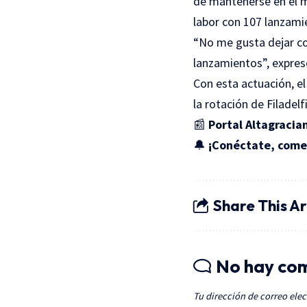
de mantenerse en el m
labor con 107 lanzami
“No me gusta dejar co
lanzamientos”, expresó
Con esta actuación, e
la rotación de Filadel
📰
Portal Altagracian
🔔
¡Conéctate, comen
Share This Ar
No hay co
Tu dirección de correo elec