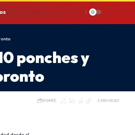
os
oronto
10 ponches y
Toronto
SHARE
2 MIN READ
idad desde el