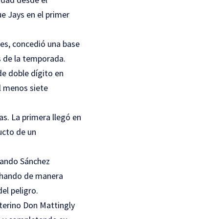
ue Jays en el primer
les, concedió una base
s de la temporada.
de doble dígito en
l menos siete
as. La primera llegó en
ucto de un
uando Sánchez
nchando de manera
el peligro.
nterino Don Mattingly