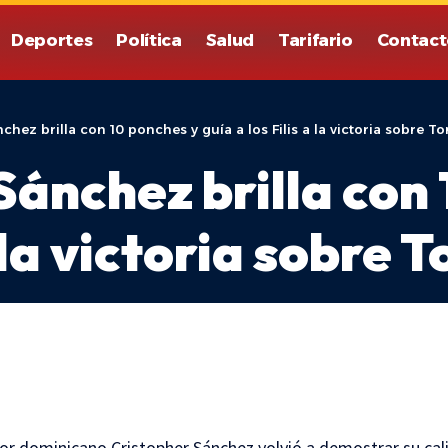
Deportes
Política
Salud
Tarifario
Contact
chez brilla con 10 ponches y guía a los Filis a la victoria sobre T
Sánchez brilla con 
a la victoria sobre 
 dominicano Cristopher Sánchez volvió a demostrar su cal