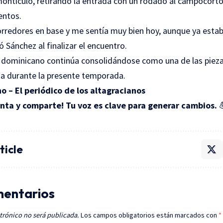
ontículo, retirando la entrada con un rodado al campocort
entos.
rredores en base y me sentía muy bien hoy, aunque ya estab
 Sánchez al finalizar el encuentro.
l dominicano continúa consolidándose como una de las piez
fia durante la presente temporada.
o – El periódico de los altagracianos
ta y comparte! Tu voz es clave para generar cambios.

ticle
mentarios
trónico no será publicada.
Los campos obligatorios están marcados con
*