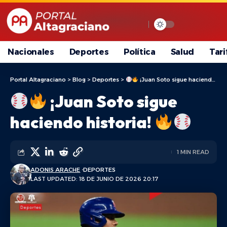
Nacionales
Deportes
Política
Salud
Tari
Portal Altagraciano
>
Blog
>
Deportes
>
¡Juan Soto sigue haciendo historia!
¡Juan Soto sigue
haciendo historia!
1 MIN READ
ADONIS ARACHE
DEPORTES
LAST UPDATED: 18 DE JUNIO DE 2026 20:17