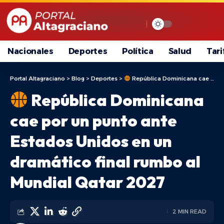
Nacionales
Deportes
Política
Salud
Tari
Portal Altagraciano
>
Blog
>
Deportes
>
República Dominicana cae por un punto ante Estados Unidos en un dramático final rumbo al Mundial Qatar 2027
República Dominicana
cae por un punto ante
Estados Unidos en un
dramático final rumbo al
Mundial Qatar 2027
2 MIN READ