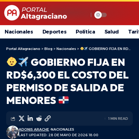
Nacionales
Deportes
Política
Salud
Tari
Portal Altagraciano
>
Blog
>
Nacionales
>
GOBIERNO FIJA EN RD$6,300 EL COSTO DEL PERMISO DE SALIDA DE MENORES
GOBIERNO FIJA EN
RD$6,300 EL COSTO DEL
PERMISO DE SALIDA DE
MENORES
1 MIN READ
ADONIS ARACHE
NACIONALES
LAST UPDATED: 28 DE MAYO DE 2026 18:00