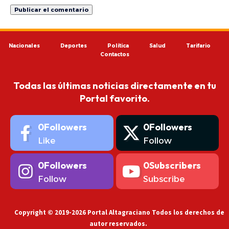
Nacionales
Deportes
Política
Salud
Tarifario
Contactos
Todas las últimas noticias directamente en tu
Portal favorito.
0
Followers
0
Followers
Like
Follow
0
Followers
0
Subscribers
Follow
Subscribe
Copyright © 2019-2026 Portal Altagraciano Todos los derechos de
autor reservados.