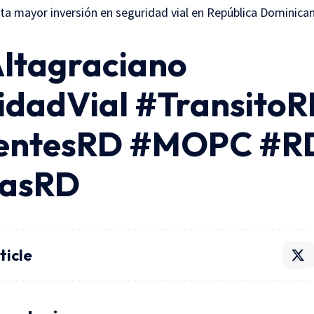
lta mayor inversión en seguridad vial en República Dominica
Altagraciano
idadVial #Transito
entesRD #MOPC #R
iasRD
ticle