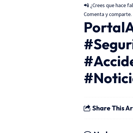
📲 ¿Crees que hace fa
Comenta y comparte.
Portal
#Segur
#Accid
#Notic
Share This Ar