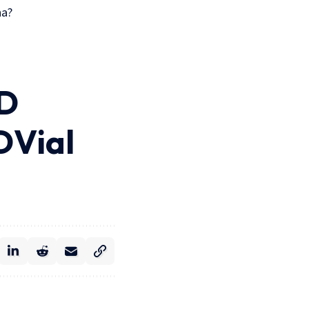
na?
RD
DVial