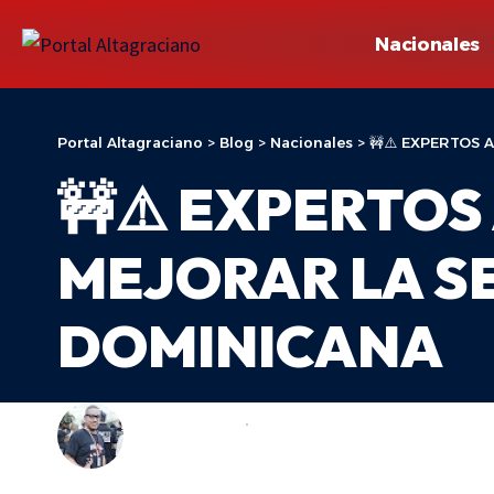
Nacionales
Portal Altagraciano
>
Blog
>
Nacionales
>
🚧⚠️ EXPERTOS 
🚧⚠️ EXPERTOS
MEJORAR LA S
DOMINICANA
ADONIS ARACHE
NACIONALES
LAST UPDATED: 26 DE MAYO DE 2026 12:58