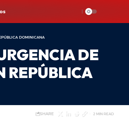
os
REPÚBLICA DOMINICANA
 URGENCIA DE
N REPÚBLICA
SHARE
2 MIN READ