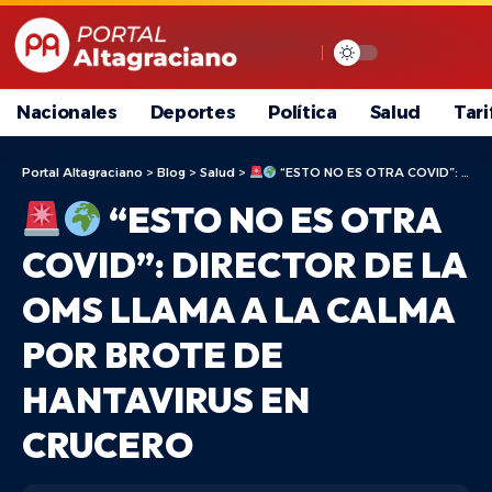
Nacionales
Deportes
Política
Salud
Tari
Portal Altagraciano
>
Blog
>
Salud
>
“ESTO NO ES OTRA COVID”: DIRECTOR DE LA OMS LLAMA A LA CALMA POR BROTE DE HANTAVIRUS EN CRUCERO
“ESTO NO ES OTRA
COVID”: DIRECTOR DE LA
OMS LLAMA A LA CALMA
POR BROTE DE
HANTAVIRUS EN
CRUCERO