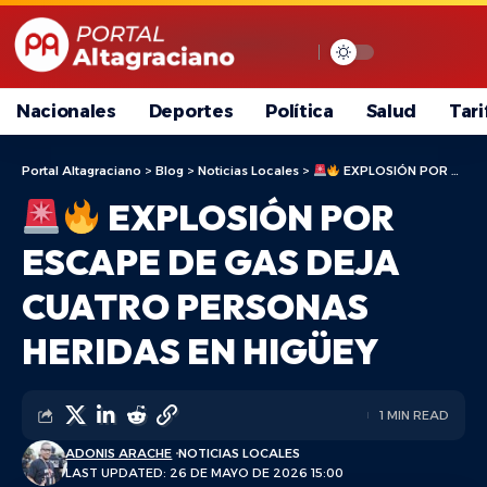
Nacionales
Deportes
Política
Salud
Tari
Portal Altagraciano
>
Blog
>
Noticias Locales
>
EXPLOSIÓN POR ESCAPE DE GAS DEJA CUATRO PERSONAS HERIDAS EN HIGÜEY
EXPLOSIÓN POR
ESCAPE DE GAS DEJA
CUATRO PERSONAS
HERIDAS EN HIGÜEY
1 MIN READ
ADONIS ARACHE
NOTICIAS LOCALES
LAST UPDATED: 26 DE MAYO DE 2026 15:00