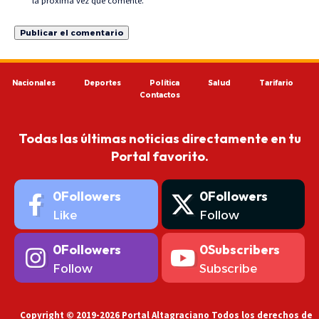
la próxima vez que comente.
Nacionales
Deportes
Política
Salud
Tarifario
Contactos
Todas las últimas noticias directamente en tu
Portal favorito.
0
Followers
0
Followers
Like
Follow
0
Followers
0
Subscribers
Follow
Subscribe
Copyright © 2019-2026 Portal Altagraciano Todos los derechos de