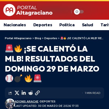
Nacionales
Deportes
Política
Salud
Tari
Portal Altagraciano
>
Blog
>
Deportes
>
¡SE CALENTÓ LA MLB! RESULTADOS DEL DOMINGO 29 DE MARZO
¡SE CALENTÓ LA
MLB! RESULTADOS DEL
DOMINGO 29 DE MARZO
1 MIN READ
ADONIS ARACHE
DEPORTES
LAST UPDATED: 30 DE MARZO DE 2026 17:33