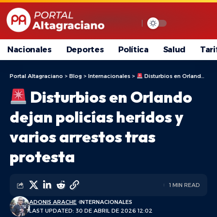
Nacionales
Deportes
Política
Salud
Tari
Portal Altagraciano
>
Blog
>
Internacionales
>
Disturbios en Orlando dejan policías heridos y varios arrestos tras protesta
Disturbios en Orlando
dejan policías heridos y
varios arrestos tras
protesta
1 MIN READ
ADONIS ARACHE
INTERNACIONALES
LAST UPDATED: 30 DE ABRIL DE 2026 12:02