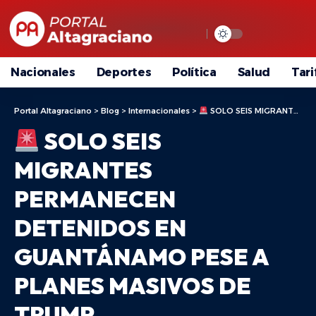
Nacionales
Deportes
Política
Salud
Tari
Portal Altagraciano
>
Blog
>
Internacionales
>
SOLO SEIS MIGRANTES PERMANECEN DETENIDOS EN GUANTÁNAMO PESE A PLANES MASIVOS DE TRUMP
SOLO SEIS
MIGRANTES
PERMANECEN
DETENIDOS EN
GUANTÁNAMO PESE A
PLANES MASIVOS DE
TRUMP