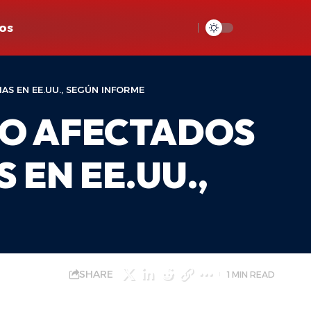
os
AS EN EE.UU., SEGÚN INFORME
IDO AFECTADOS
EN EE.UU.,
SHARE
1 MIN READ