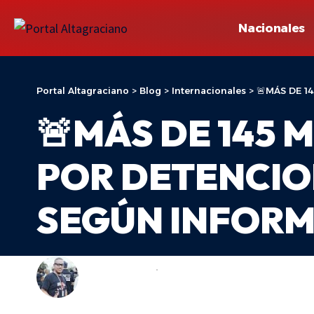
Nacionales
Portal Altagraciano
>
Blog
>
Internacionales
>
🚨MÁS DE 1
🚨MÁS DE 145 
POR DETENCION
SEGÚN INFOR
ADONIS ARACHE
INTERNACIONALES
LAST UPDATED: 18 DE MAYO DE 2026 20:54