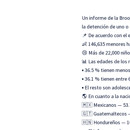
Un informe de la Broo
la detención de uno o
📌 De acuerdo con el 
👶 146,635 menores ha
😢 Más de 22,000 niño
📊 Las edades de los
▪️ 36.5 % tienen meno
▪️ 36.1 % tienen entre 
▪️ El resto son adoles
🌎 En cuanto a la naci
🇲🇽 Mexicanos — 53
🇬🇹 Guatemaltecos 
🇭🇳 Hondureños — 1