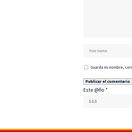
Guarda mi nombre, corr
Este @ño
*