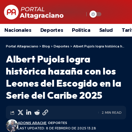
Nacionales
Deportes
Política
Salud
Tari
Portal Altagraciano
>
Blog
>
Deportes
>
Albert Pujols logra histórica hazaña con los Leones del Escogido en la Serie del Caribe 2025
Albert Pujols logra
histórica hazaña con los
Leones del Escogido en la
Serie del Caribe 2025
2 MIN READ
ADONIS ARACHE
DEPORTES
LAST UPDATED: 8 DE FEBRERO DE 2025 13:28