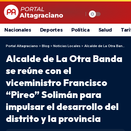
Nacionales
Deportes
Política
Salud
Tari
Portal Altagraciano
>
Blog
>
Noticias Locales
>
Alcalde de La Otra Banda se reúne con el viceministro Francisco “Pireo” Solimán para impulsar el desarrollo del distrito y la provincia
Alcalde de La Otra Banda
se reúne con el
viceministro Francisco
“Pireo” Solimán para
impulsar el desarrollo del
distrito y la provincia