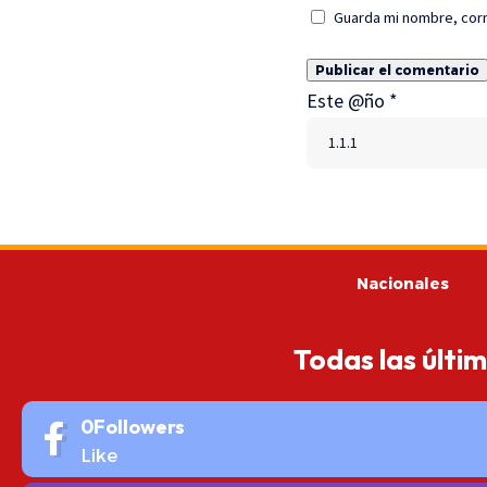
Guarda mi nombre, corr
Este @ño
*
Nacionales
Todas las últi
0
Followers
Like