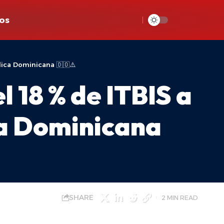
os
lica Dominicana 🇩🇴⚠️
 18 % de ITBIS a
ca Dominicana
SHARE
2 MIN READ