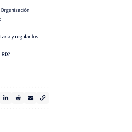
a Organización
:
aria y regular los
n RD?