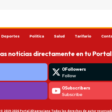
Deportes
Política
Salud
Tarifario
Cont
mas noticias directamente en tu Portal
0
Followers
Follow
0
Subscribers
Subscribe
 © 2019-2026 Portal Altagraciano Todos los derechos de autor reservad