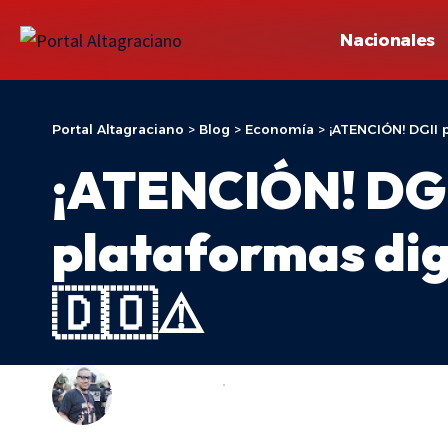
Nacionales
Portal Altagraciano
>
Blog
>
Economía
>
¡ATENCIÓN! DGII 
¡ATENCIÓN! DGII
plataformas dig
🇩🇴⚠️
ADONIS ARACHE
ECONOMÍA
LAST UPDATED: 20 DE MAYO DE 2026 13:05