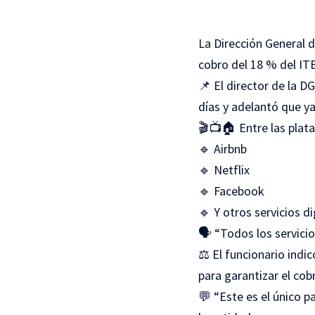
La Dirección General 
cobro del 18 % del IT
📌 El director de la D
días y adelantó que y
🎬📺🏠 Entre las plat
🔹 Airbnb
🔹 Netflix
🔹 Facebook
🔹 Y otros servicios d
🗣️ “Todos los servici
⚖️ El funcionario indi
para garantizar el cob
💬 “Este es el único p