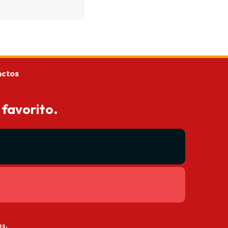
actos
 favorito.
os.