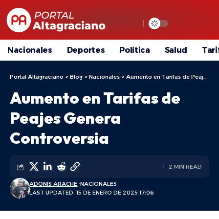
Nacionales
Deportes
Política
Salud
Tari
Portal Altagraciano
>
Blog
>
Nacionales
>
Aumento en Tarifas de Peajes Genera Controversia
Aumento en Tarifas de
Peajes Genera
Controversia
2 MIN READ
ADONIS ARACHE
NACIONALES
LAST UPDATED: 15 DE ENERO DE 2025 17:06